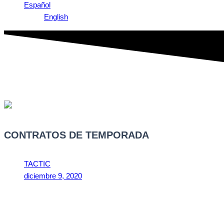
Español
English
CONTRATOS DE TEMPORADA
TACTIC
diciembre 9, 2020
11:15 pm
El contrato de temporada es una figura laboral, que se utiliza con b
específicamente, en la llamada temporada alta para el sector turis