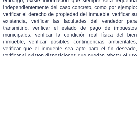
embargo, existe información que siempre será requerida
independientemente del caso concreto, como por ejemplo:
verificar el derecho de propiedad del inmueble, verificar su
existencia, verificar las facultades del vendedor para
transmitirlo, verificar el estado de pago de impuestos
municipales, verificar la condición real física del bien
inmueble, verificar posibles contingencias ambientales,
verificar que el inmueble sea apto para el fin deseado,
verificar si existen disposiciones que puedan afectar el uso
del inmueble como planes reguladores y normativas de
zonificación, verificar la existencia de gravámenes o
afectaciones que recaigan sobre el inmueble, verificar la
existencia de servicios públicos como luz y agua, entre
otros.
Por lo tanto, debido a los beneficios obtenidos por ambas
partes, vemos que el proceso de Debida Diligencia debería
de ser siempre una prioridad en cualquier transacción
inmobiliaria y debería de ser aplicado por las partes de
forma responsable y proactiva previo a su formalización.