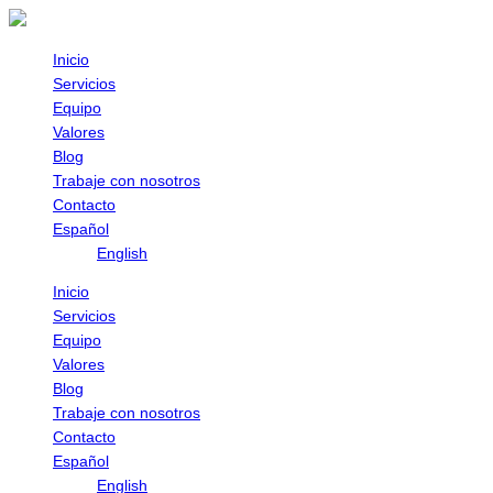
Omitir
e
ir
Inicio
al
Servicios
contenido
Equipo
Valores
Blog
Trabaje con nosotros
Contacto
Español
English
Inicio
Servicios
Equipo
Valores
Blog
Trabaje con nosotros
Contacto
Español
English