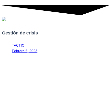
Gestión de crisis
TACTIC
Febrero 6, 2023
2:31 pm
Gestión de crisis
Por: Álvaro Cedeño Molinari, socio de Tactic Estudio Legal,
abogado especialista en transformación de conflictos
El ser humano está acostumbrado a leer con frecuencia historias de
conflictos que emergen en el contexto local y global. Se sabe poco
sobre las diferentes formas de abordarlos de manera eficaz. La
pandemia del Covid-19 ha exaltado la necesidad urgente y
constante de contar con la debida higiene organizacional para