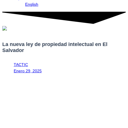
English
La nueva ley de propiedad intelectual en El
Salvador
TACTIC
Enero 29, 2025
5:03 pm
El Salvador crea una nueva Normativa que protegerá tus Derechos
de Propiedad Intelectual.
Una Nueva Ley que consta que 340 artículos, entrará en vigencia
este febrero del 2025, pues el pasado agosto de 2024, con 59
votos a favor, los diputados de la Asamblea Legislativa aprobaron la