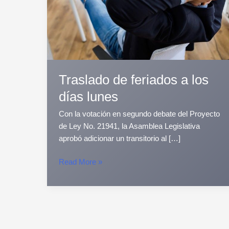
días
lunes
Traslado de feriados a los
días lunes
Con la votación en segundo debate del Proyecto
de Ley No. 21941, la Asamblea Legislativa
aprobó adicionar un transitorio al […]
Read More »