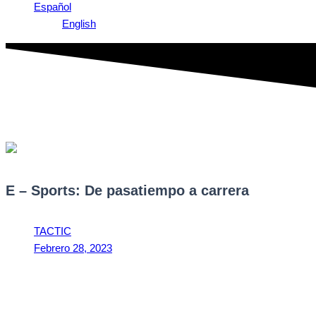
Español
English
E – Sports: De pasatiempo a carrera
TACTIC
Febrero 28, 2023
4:54 pm
E – Sports: De pasatiempo a carrera