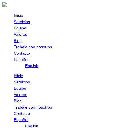
Omitir
e
ir
Inicio
al
Servicios
contenido
Equipo
Valores
Blog
Trabaje con nosotros
Contacto
Español
English
Inicio
Servicios
Equipo
Valores
Blog
Trabaje con nosotros
Contacto
Español
English