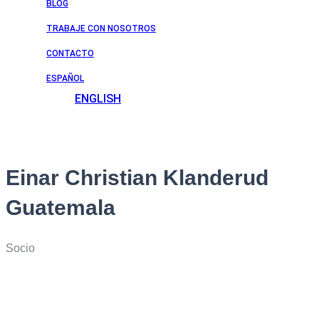
BLOG
TRABAJE CON NOSOTROS
CONTACTO
ESPAÑOL
ENGLISH
Einar Christian Klanderud
Guatemala
Socio
El abogado Einar Klanderud es un profesional altamente
especializado en derecho corporativo, comercial y tributario, con un
enfoque estratégico en fusiones y adquisiciones, reestructuración