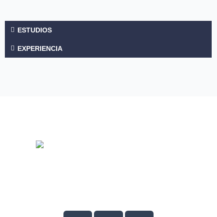
ESTUDIOS
EXPERIENCIA
©2024 Tactic. All rights reserved. TACTIC® is a registered
service mark.
SIGUENOS