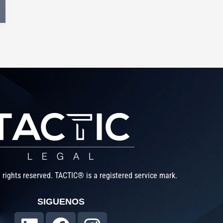
 rights reserved. TACTIC® is a registered service mark.
SIGUENOS
L
F
I