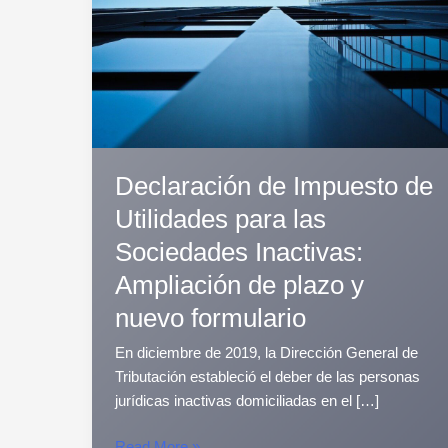
para
las
Sociedades
Inactivas:
Ampliación
de
plazo
y
Declaración de Impuesto de
nuevo
Utilidades para las
formulario
Sociedades Inactivas:
Ampliación de plazo y
nuevo formulario
En diciembre de 2019, la Dirección General de
Tributación estableció el deber de las personas
jurídicas inactivas domiciliadas en el […]
Read More »