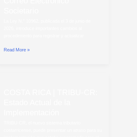
Correo Electrónico
Simplifica
el
Societario
Registro
La Ley N.° 10962, publicada el 3 de junio de
del
2026, introduce importantes cambios al
Correo
procedimiento para registrar y actualizar
Electrónico
Societario
Read More »
COSTA
RICA
COSTA RICA | TRIBU-CR:
|
TRIBU-
Estado Actual de la
CR:
Implementación
Estado
Actual
TRIBU-CR, el nuevo sistema tributario
de
costarricense, puede presentar un atraso para su
la