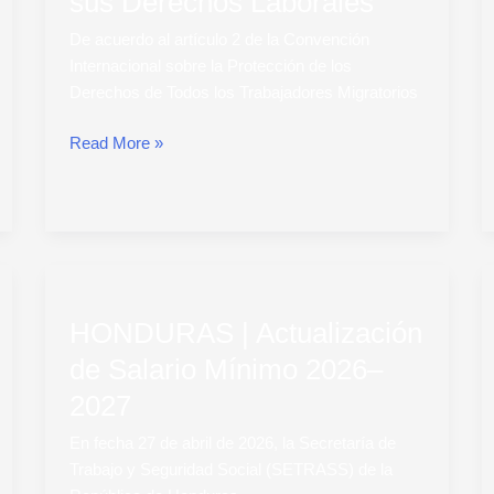
sus Derechos Laborales
y
sus
De acuerdo al artículo 2 de la Convención
Derechos
Internacional sobre la Protección de los
Laborales
Derechos de Todos los Trabajadores Migratorios
Read More »
HONDURAS
|
HONDURAS | Actualización
Actualización
de
de Salario Mínimo 2026–
Salario
2027
Mínimo
2026–
En fecha 27 de abril de 2026, la Secretaría de
2027
Trabajo y Seguridad Social (SETRASS) de la