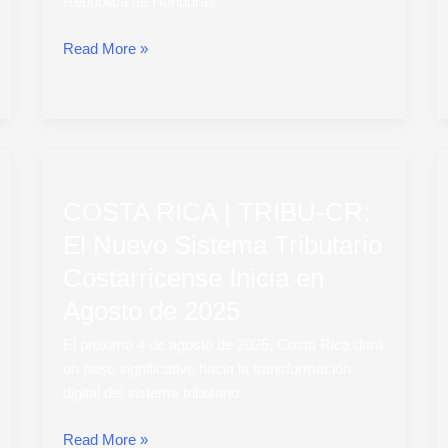
República de Honduras
Read More »
COSTA
RICA
COSTA RICA | TRIBU-CR:
|
TRIBU-
El Nuevo Sistema Tributario
CR:
Costarricense Inicia en
El
Nuevo
Agosto de 2025
Sistema
El próximo 4 de agosto de 2025, Costa Rica dará
Tributario
un paso significativo hacia la transformación
Costarricense
digital del sistema tributario
Inicia
en
Read More »
Agosto