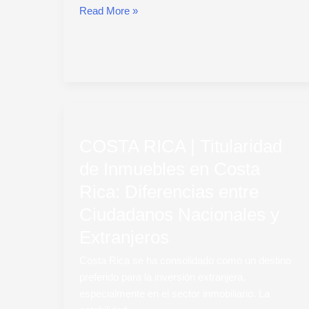
Read More »
COSTA
RICA
COSTA RICA | Titularidad
|
Titularidad
de Inmuebles en Costa
de
Rica: Diferencias entre
Inmuebles
en
Ciudadanos Nacionales y
Costa
Extranjeros
Rica:
Diferencias
Costa Rica se ha consolidado como un destino
entre
preferido para la inversión extranjera,
Ciudadanos
especialmente en el sector inmobiliario. La
Nacionales