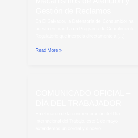
Mecanismos de Atención y
Cumplimiento
en
Gestión de Reclamos
Mecanismos
En El Salvador, la Defensoría del Consumidor ha
de
puesto en marcha un Programa de Cumplimiento
Atención
Regulatorio que interpela directamente a […]
y
Gestión
Read More »
de
Reclamos
COMUNICADO
OFICIAL
COMUNICADO OFICIAL –
–
DÍA
DÍA DEL TRABAJADOR
DEL
En el marco de la conmemoración del Día
TRABAJADOR
Internacional del Trabajo, este 1 de mayo
extendemos un cordial y sincero