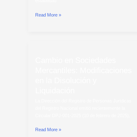
estabilidad
y
Extranjeros
Read More »
Cambio
en
Cambio en Sociedades
Sociedades
Mercantiles:
Mercantiles: Modificaciones
Modificaciones
en la Disolución y
en
la
Liquidación
Disolución
La Dirección del Registro de Personas Jurídicas
y
del Registro Nacional emitió recientemente la
Liquidación
Circular DPJ-001-2025 (10 de febrero de 2025),
Read More »