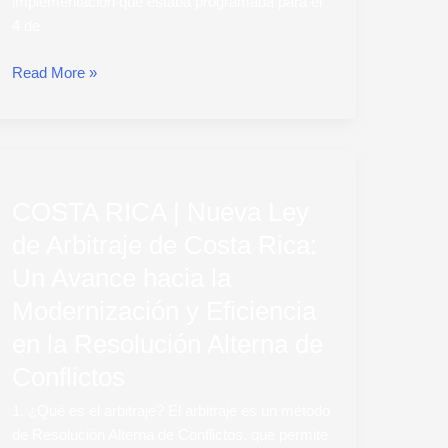
implementación que estaba programada para el
Implementación
4 de
Read More »
COSTA
RICA
COSTA RICA | Nueva Ley
|
Nueva
de Arbitraje de Costa Rica:
Ley
Un Avance hacia la
de
Arbitraje
Modernización y Eficiencia
de
en la Resolución Alterna de
Costa
Conflictos
Rica:
Un
1. ¿Qué es el arbitraje? El arbitraje es un método
Avance
de Resolución Alterna de Conflictos, que permite
hacia