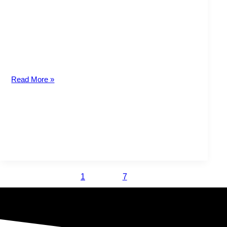
días lunes
Con la votación en segundo debate del Proyecto de Ley
No. 21941, la Asamblea Legislativa aprobó adicionar un
transitorio al
Read More »
1
…
7
8