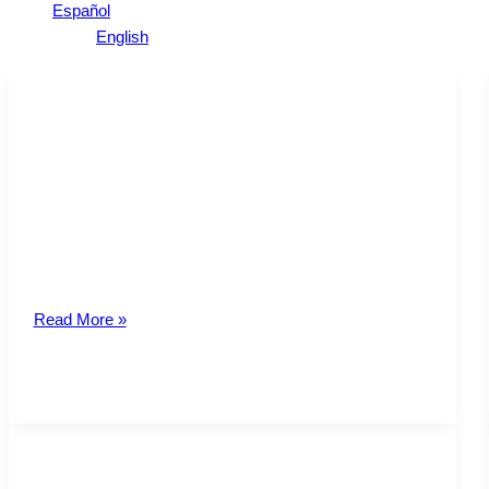
Español
English
CONTRATOS DE
TEMPORADA
El contrato de temporada es una figura laboral, que se
utiliza con base en las necesidades de los sectores
comercio […]
Read More »
REGISTRO DE