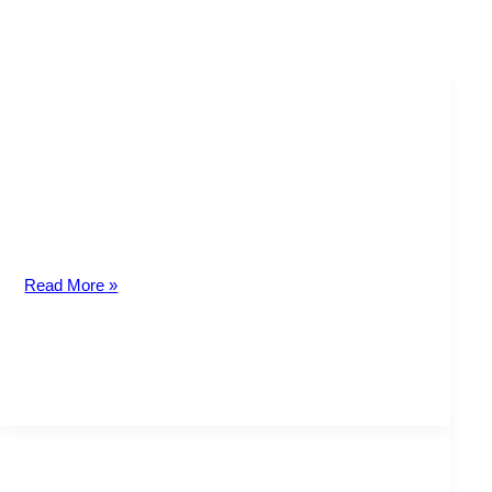
PERÍODO DE LACTANCIA
En Costa Rica, el período de lactancia post parto es un
derecho reconocido al menor por ley, que tiene
repercusiones
Read More »
Traslado de feriados a los