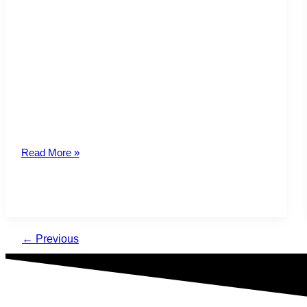
TRANSPARENCIA Y
BENEFICIARIOS FINALES SE
TRASLADA A ABRIL 2021
La Dirección General de Tributación y el Instituto
Costarricense sobre Drogas, mediante resolución
conjunta No. DGT-ICD-R-19-2020 del 6 de agosto
Read More »
←
Previous