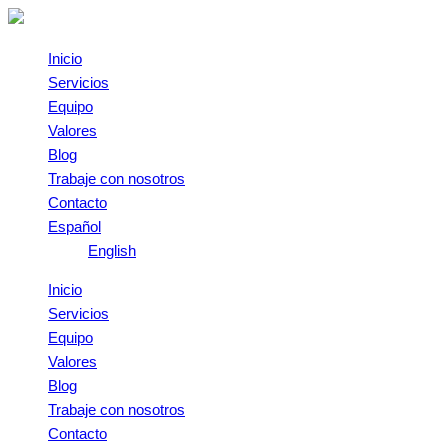
Omitir
CONTRATOS
REGISTRO
e
DE
DE
ir
TEMPORADA
TRANSPARENCIA
Inicio
al
Y
Servicios
contenido
BENEFICIARIOS
Equipo
FINALES
Valores
SE
Blog
TRASLADA
Trabaje con nosotros
A
Contacto
ABRIL
Español
2021
English
Inicio
Servicios
Equipo
Valores
Blog
Trabaje con nosotros
Contacto