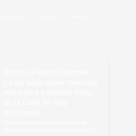
N NOSOTROS
CONTACTO
ESPAÑOL
Política
Pública
Política Pública Ejemplar,
Ejemplar,
La
La ley para atraer inversión
ley
extranjera a lugares fuera
para
atraer
de la GAM es muy
inversión
promisoria
extranjera
a
Al pensar en casos de éxito en materia de
lugares
atracción de inversión extranjera, me viene a la