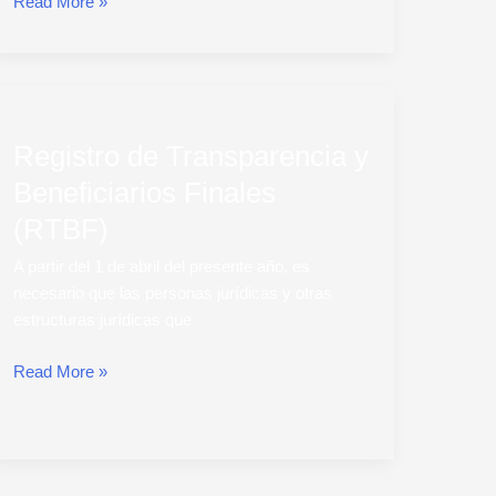
Read More »
Registro
de
Registro de Transparencia y
Transparencia
y
Beneficiarios Finales
Beneficiarios
(RTBF)
Finales
(RTBF)
A partir del 1 de abril del presente año, es
necesario que las personas jurídicas y otras
estructuras jurídicas que
Read More »