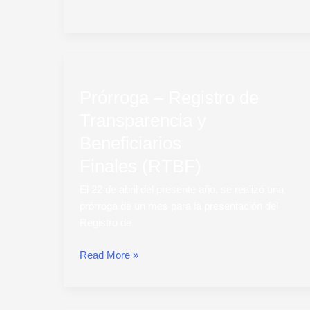
Prórroga
–
Prórroga – Registro de
Registro
de
Transparencia y
Transparencia
Beneficiarios
y
Beneficiarios
Finales (RTBF)
Finales (RTBF)
El 22 de abril del presente año, se realizó una
prórroga de un mes para la presentación del
Registro de
Read More »