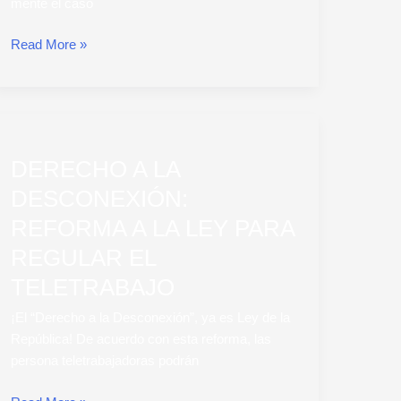
fuera
mente el caso
de
la
Read More »
GAM
es
muy
DERECHO
promisoria
A
DERECHO A LA
LA
DESCONEXIÓN:
DESCONEXIÓN:
REFORMA
REFORMA A LA LEY PARA
A
LA
REGULAR EL
LEY
TELETRABAJO
PARA
REGULAR
¡El “Derecho a la Desconexión”, ya es Ley de la
EL
República! De acuerdo con esta reforma, las
TELETRABAJO
persona teletrabajadoras podrán