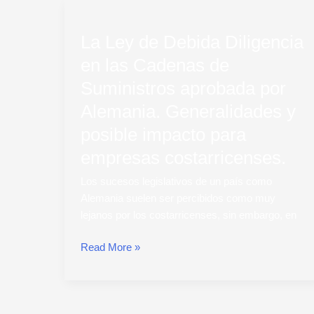
La
Ley
La Ley de Debida Diligencia
de
Debida
en las Cadenas de
Diligencia
Suministros aprobada por
en
las
Alemania. Generalidades y
Cadenas
posible impacto para
de
empresas costarricenses.
Suministros
aprobada
Los sucesos legislativos de un país como
por
Alemania suelen ser percibidos como muy
Alemania.
lejanos por los costarricenses, sin embargo, en
Generalidades
y
Read More »
posible
impacto
para
empresas